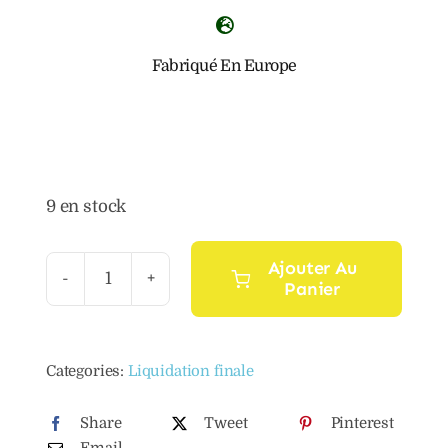
Fabriqué En Europe
9 en stock
Ajouter Au
Panier
quantité
de
Huile
Categories:
Liquidation finale
essentielle
de
Share
Tweet
Pinterest
myrte
Email