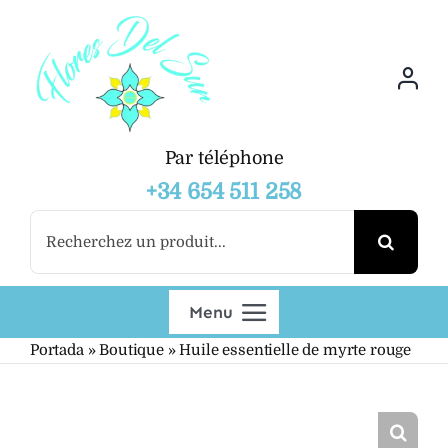
Skip
to
content
Par téléphone
+34 654 511 258
Search
for:
Menu
Portada
»
Boutique
»
Huile essentielle de myrte rouge
Boutique
Grossiste