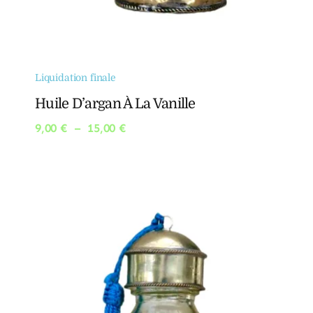
Liquidation finale
Huile D’argan À La Vanille
Plage
9,00
€
–
15,00
€
de
prix :
9,00 €
à
15,00 €