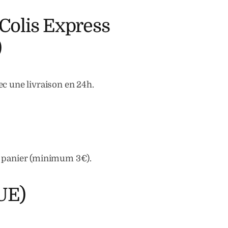
olis Express
)
c une livraison en 24h.
e panier (minimum 3€).
UE)