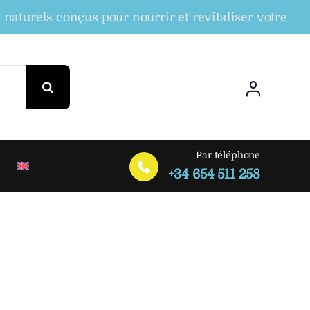
els conçus pour nourrir et revitaliser votre peau, t
Par téléphone
+34 654 511 258