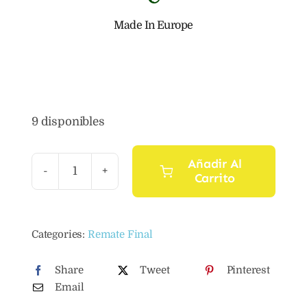
Made In Europe
9 disponibles
Añadir Al
Carrito
Aceite
esencial
de
Categories:
Remate Final
mirto
rojo
Share
Tweet
Pinterest
cantidad
Email