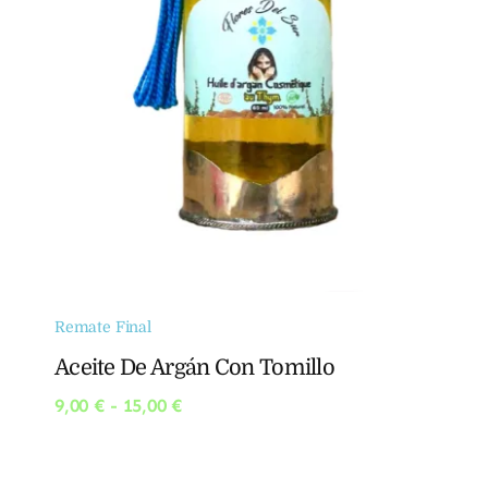
Remate Final
Aceite De Argán Con Tomillo
Rango
9,00
€
-
15,00
€
de
precios:
desde