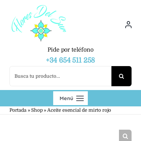
Saltar
al
contenido
Pide por teléfono
+34 654 511 258
Buscar:
Menú
Portada
»
Shop
»
Aceite esencial de mirto rojo
Productos
Mayoristas