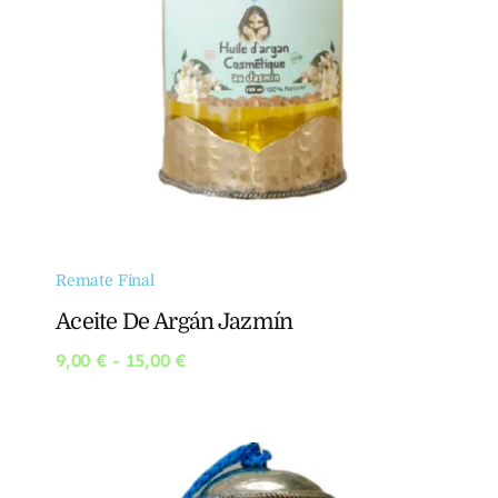
Remate Final
Aceite De Argán Jazmín
Rango
9,00
€
-
15,00
€
de
precios:
desde
9,00 €
hasta
15,00 €