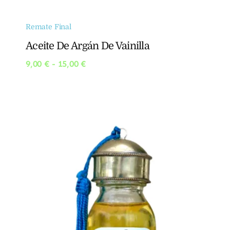
Remate Final
Aceite De Argán De Vainilla
Rango
9,00
€
-
15,00
€
de
precios:
desde
9,00 €
hasta
15,00 €