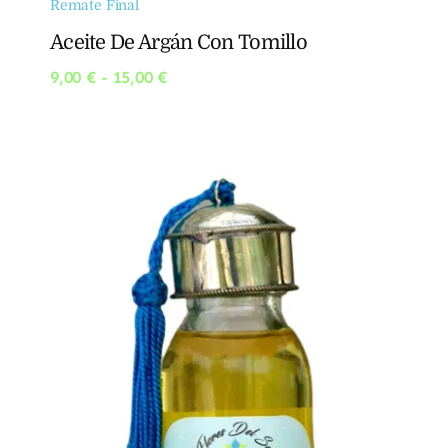
Remate Final
Aceite De Argán Con Tomillo
Rango
9,00
€
-
15,00
€
de
precios:
desde
9,00 €
hasta
15,00 €