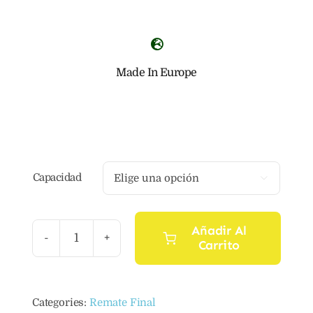
Made In Europe
Capacidad

Añadir Al
Carrito
Aceite
de
argán
Categories:
Remate Final
jazmín