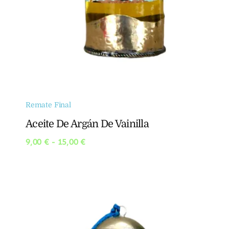
Remate Final
Aceite De Argán De Vainilla
Rango
9,00
€
-
15,00
€
de
precios:
desde
9,00 €
hasta
15,00 €