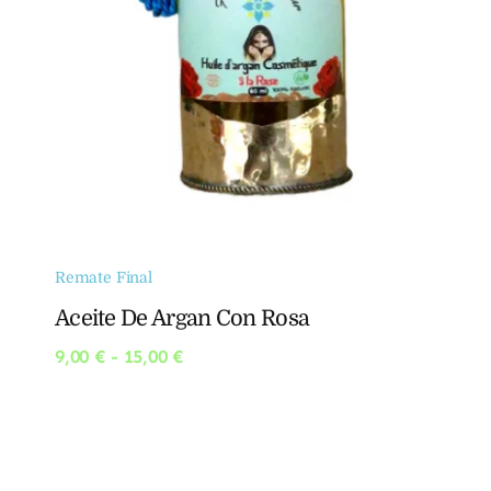
Remate Final
Aceite De Argan Con Rosa
Rango
9,00
€
-
15,00
€
de
precios:
desde
9,00 €
hasta
15,00 €