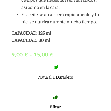
cuerpos que necesitan ser hidratados,
así como en la cara.
El aceite se absorberá rápidamente y tu
piel se nutrirá durante mucho tiempo.
CAPACIDAD: 125 ml
CAPACIDAD: 60 ml
Rango
9,00
€
-
15,00
€
de
precios:
desde
Natural & Duradero
9,00 €
hasta
15,00 €
Eficaz