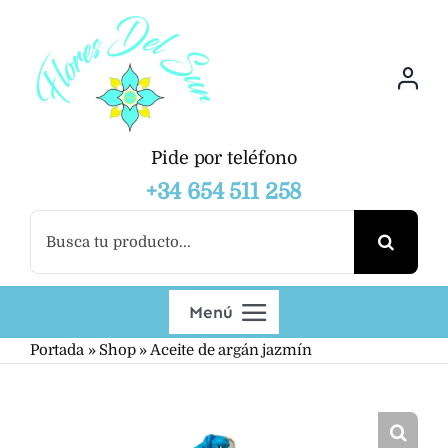
Saltar
al
contenido
Pide por teléfono
+34 654 511 258
Buscar:
Menú
Portada
»
Shop
»
Aceite de argán jazmín
Productos
Mayoristas