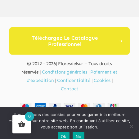
Téléchargez Le Catalogue
Professionnel
© 2012 - 2026| Floresdelsur – Tous droits
réservés |
Conditions générales
|
Paiement et
d'expédition
|
Confidentialité
|
Cookies
|
Contact
Nous utilisons des cookies pour vous garantir la meilleure
0
Nos produits sont élaborés avec des ingrédients
expérience sur notre site web. En continuant à utiliser ce site,
d’origine naturelle, sûrs pour la peau et respectueux
vous acceptez son utilisation.
de l’environnement.
Ok
No