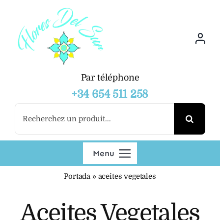
Skip
to
content
Par téléphone
+34 654 511 258
Search
for:
Menu
Portada
»
aceites vegetales
Boutique
Aceites Vegetales
Grossiste