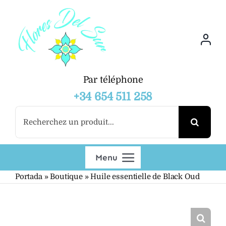
Skip
to
content
Par téléphone
+34 654 511 258
Search
for:
Menu
Portada
»
Boutique
»
Huile essentielle de Black Oud
Boutique
Grossiste