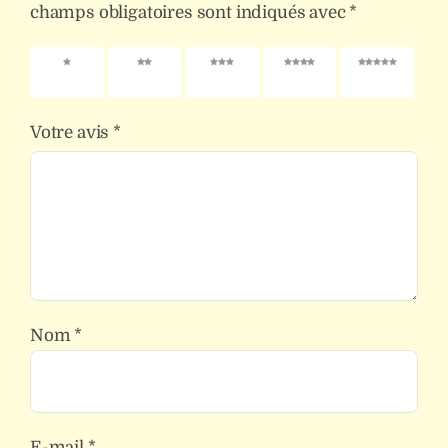
champs obligatoires sont indiqués avec
*
1 étoile
2 étoiles
3 étoiles
4 étoiles
5 étoiles
sur 5
sur 5
sur 5
sur 5
sur 5
Votre avis
*
Nom
*
E-mail
*