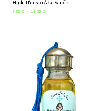
Huile D’argan À La Vanille
Plage
9,00
€
–
15,00
€
de
prix :
9,00 €
à
15,00 €