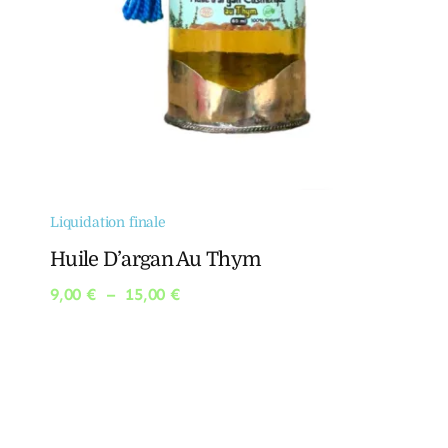
Liquidation finale
Huile D’argan Au Thym
Plage
9,00
€
–
15,00
€
de
prix :
9,00 €
à
15,00 €