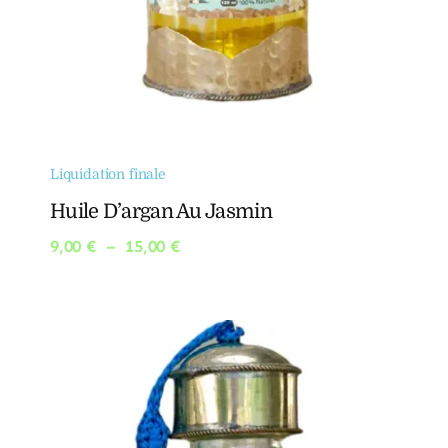
Liquidation finale
Huile D’argan Au Jasmin
Plage
9,00
€
–
15,00
€
de
prix :
9,00 €
à
15,00 €