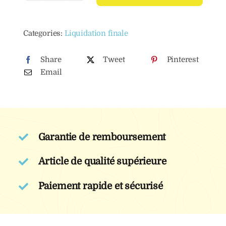
de
Huile
Categories:
Liquidation finale
essentielle
de
Share
Tweet
Pinterest
Black
Email
Oud
Garantie de remboursement
Article de qualité supérieure
Paiement rapide et sécurisé