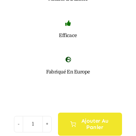
Efficace
Fabriqué En Europe
Ajouter Au
Panier
quantité