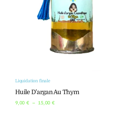
Liquidation finale
Huile D’argan Au Thym
Plage
9,00
€
–
15,00
€
de
prix :
9,00 €
à
15,00 €