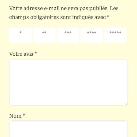
Votre adresse e-mail ne sera pas publiée.
Les
champs obligatoires sont indiqués avec
*
1 étoile
2 étoiles
3 étoiles
4 étoiles
5 étoiles
sur 5
sur 5
sur 5
sur 5
sur 5
Votre avis
*
Nom
*