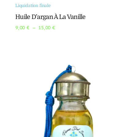
Liquidation finale
Huile D’argan À La Vanille
Plage
9,00
€
–
15,00
€
de
prix :
9,00 €
à
15,00 €