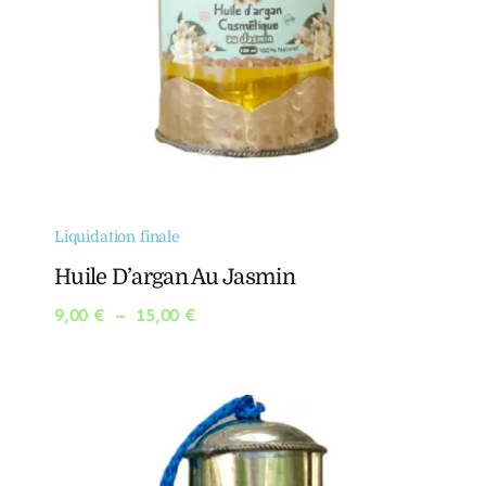
Liquidation finale
Huile D’argan Au Jasmin
Plage
9,00
€
–
15,00
€
de
prix :
9,00 €
à
15,00 €