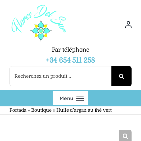
Skip
to
content
Par téléphone
+34 654 511 258
Search
for:
Menu
Portada
»
Boutique
»
Huile d’argan au thé vert
Boutique
Grossiste