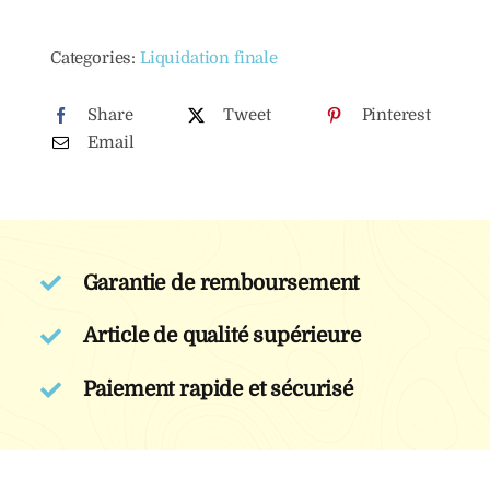
de
Huile
Categories:
Liquidation finale
d’argan
au
Share
Tweet
Pinterest
thé
Email
vert
Garantie de remboursement
Article de qualité supérieure
Paiement rapide et sécurisé