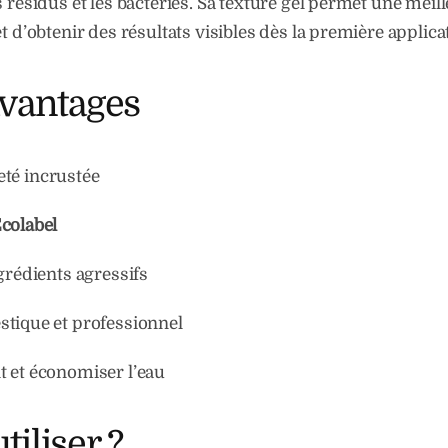
s résidus et les bactéries. Sa texture gel permet une mei
t d’obtenir des résultats visibles dès la première applica
Avantages
leté incrustée
colabel
grédients agressifs
tique et professionnel
 et économiser l’eau
iliser ?