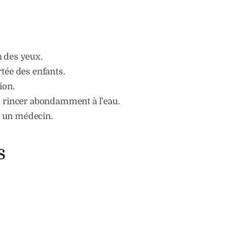
n des yeux.
rtée des enfants.
ion.
, rincer abondamment à l’eau.
er un médecin.
s