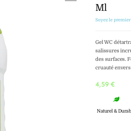
Ml
Soyez le premier 
Gel WC détartra
salissures incr
des surfaces. F
cruauté envers
4,59
€
Naturel & Durab