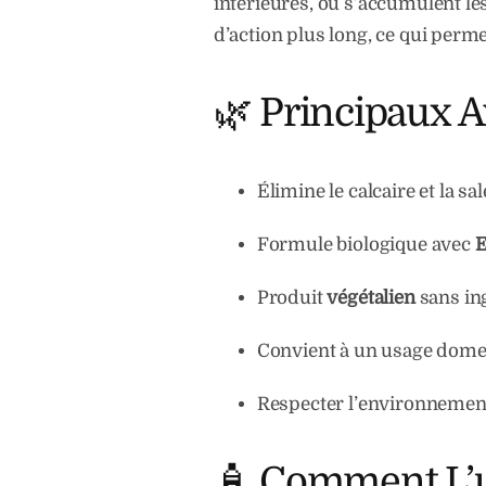
intérieures, où s’accumulent le
d’action plus long, ce qui perme
🌿 Principaux 
Élimine le calcaire et la sa
Formule biologique avec
E
Produit
végétalien
sans in
Convient à un usage domes
Respecter l’environnement
🧴 Comment L’ut