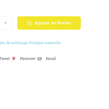
Ajouter Au Panier
tité
its de nettoyage d’origine naturelle
ogique
Tweet
Pinterest
Email
ech