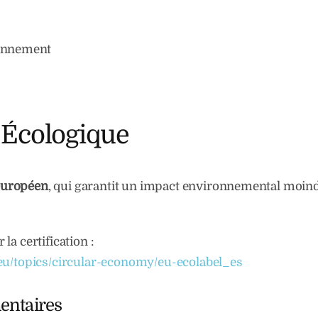
ronnement
 Écologique
 européen
, qui garantit un impact environnemental moind
la certification :
eu/topics/circular-economy/eu-ecolabel_es
entaires