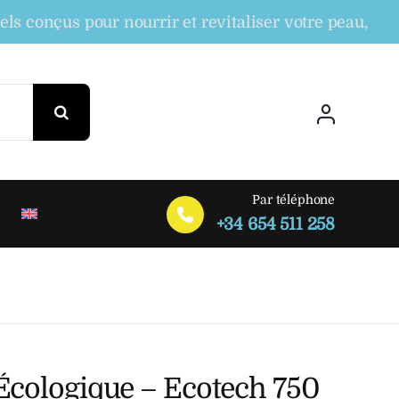
çus pour nourrir et revitaliser votre peau, tout en 
Par téléphone
+34 654 511 258
Écologique – Ecotech 750