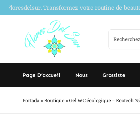
Skip
resdelsur. Transformez votre routine de beauté avec 
to
content
Search
for:
Page D’accueil
Nous
Grossiste
Portada
»
Boutique
»
Gel WC écologique – Ecotech 7