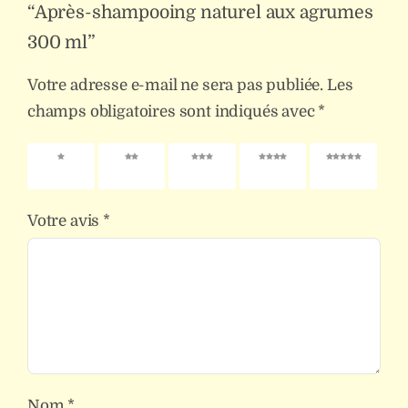
“Après-shampooing naturel aux agrumes
300 ml”
Votre adresse e-mail ne sera pas publiée.
Les
champs obligatoires sont indiqués avec
*
1 étoile
2 étoiles
3 étoiles
4 étoiles
5 étoiles
sur 5
sur 5
sur 5
sur 5
sur 5
Votre avis
*
Nom
*