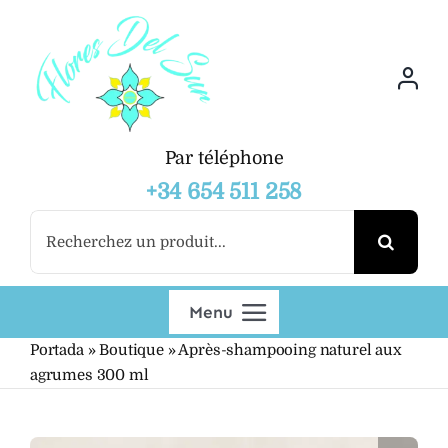
Skip
to
content
Par téléphone
+34 654 511 258
Search
for:
Menu
Portada
»
Boutique
»
Après-shampooing naturel aux
Boutique
agrumes 300 ml
Grossiste