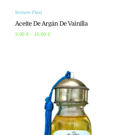
Remate Final
Aceite De Argán De Vainilla
Rango
9,00
€
-
15,00
€
de
precios:
desde
9,00 €
hasta
15,00 €