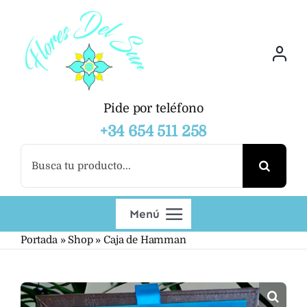
Saltar
al
contenido
Pide por teléfono
+34 654 511 258
Buscar:
Menú
Portada
»
Shop
»
Caja de Hamman
Productos
Mayoristas