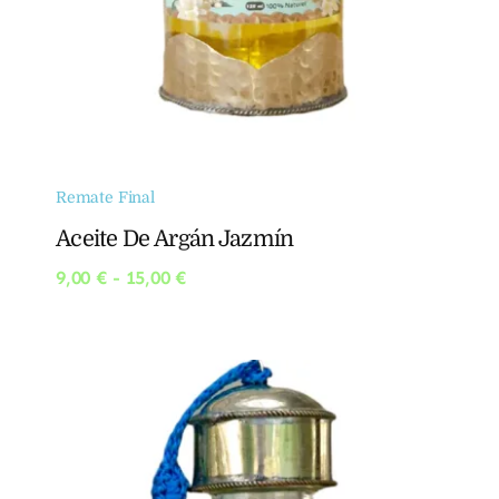
Remate Final
Aceite De Argán Jazmín
Rango
9,00
€
-
15,00
€
de
precios:
desde
9,00 €
hasta
15,00 €