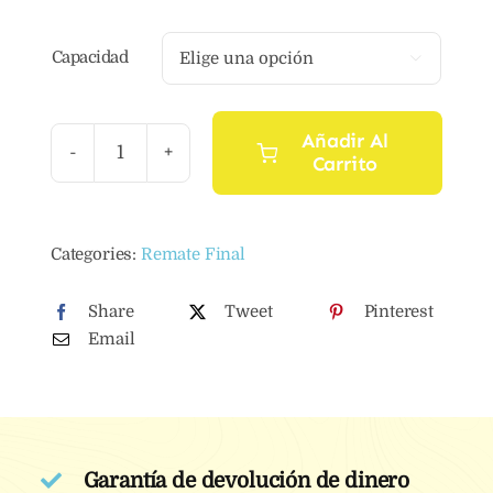
Capacidad

Añadir Al
Carrito
Aceite
de
argán
Categories:
Remate Final
con
romero
Share
Tweet
Pinterest
cantidad
Email
Garantía de devolución de dinero