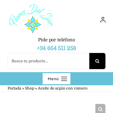
Saltar
al
contenido
Pide por teléfono
+34 654 511 258
Buscar:
Menú
Portada
»
Shop
»
Aceite de argán con romero
Productos
Mayoristas