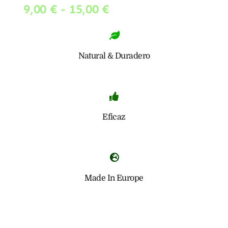
Rango
9,00
€
-
15,00
€
de
precios:
desde
Natural & Duradero
9,00 €
hasta
15,00 €
Eficaz
Made In Europe