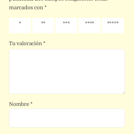
marcados con
*
1 de 5
2 de 5
3 de 5
4 de 5
5 de 5
estrellas
estrellas
estrellas
estrellas
estrellas
Tu valoración
*
Nombre
*