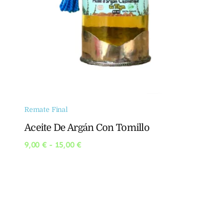
Remate Final
Aceite De Argán Con Tomillo
Rango
9,00
€
-
15,00
€
de
precios:
desde
9,00 €
hasta
15,00 €