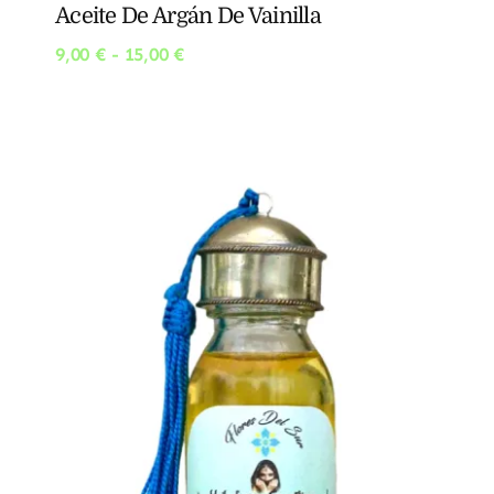
Aceite De Argán De Vainilla
Rango
9,00
€
-
15,00
€
de
precios:
desde
9,00 €
hasta
15,00 €