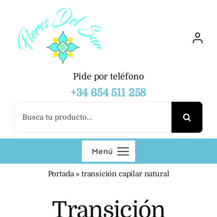
Saltar
al
contenido
Pide por teléfono
+34 654 511 258
Buscar:
Menú
Portada
»
transición capilar natural
Productos
Transición
Mayoristas