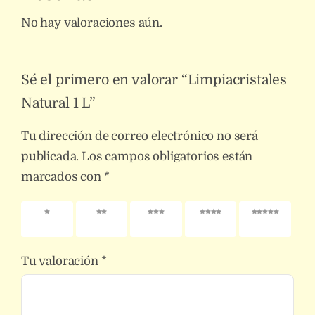
No hay valoraciones aún.
Sé el primero en valorar “Limpiacristales
Natural 1 L”
Tu dirección de correo electrónico no será
publicada.
Los campos obligatorios están
marcados con
*
1 de 5
2 de 5
3 de 5
4 de 5
5 de 5
estrellas
estrellas
estrellas
estrellas
estrellas
Tu valoración
*