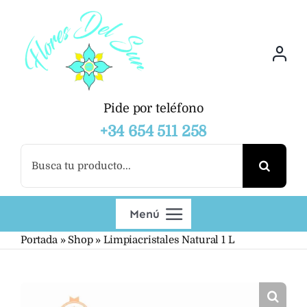
Saltar
al
contenido
Pide por teléfono
+34 654 511 258
Buscar:
Menú
Portada
»
Shop
»
Limpiacristales Natural 1 L
Productos
Mayoristas