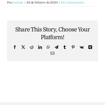
Por
jroman
|
28 de febrero de 2024
|
Sin comentarios
Share This Story, Choose Your
Platform!
Facebook
X
Reddit
LinkedIn
WhatsApp
Telegram
Tumblr
Pinterest
Vk
Xing
Correo
electrónico