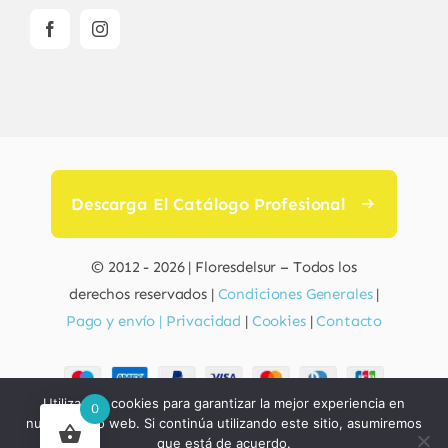
Descarga El Catálogo Profesional
© 2012 - 2026 | Floresdelsur – Todos los
derechos reservados |
Condiciones Generales
|
Pago y envío |
Privacidad
|
Cookies
|
Contacto
Utilizamos cookies para garantizar la mejor experiencia en
0
Nuestros productos están elaborados con
nuestro sitio web. Si continúa utilizando este sitio, asumiremos
ingredientes de origen natural, seguros para la piel y
que está de acuerdo.