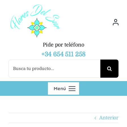
Saltar
al
contenido
Pide por teléfono
+34 654 511 258
Buscar:
Menú
Productos
Anterior
Mayoristas